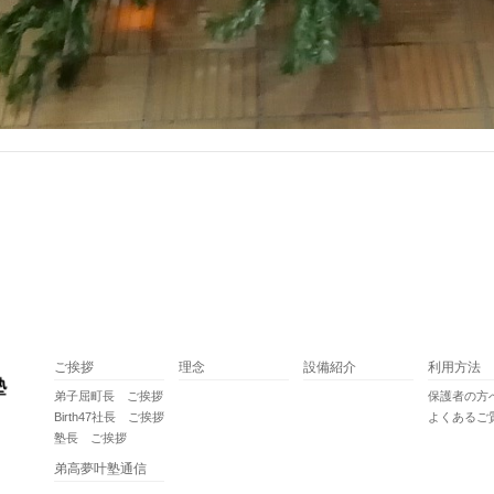
ご挨拶
理念
設備紹介
利用方法
弟子屈町長 ご挨拶
保護者の方
Birth47社長 ご挨拶
よくあるご
塾長 ご挨拶
弟高夢叶塾通信