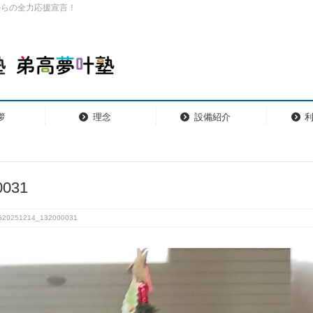
からの全力応援宣言！
拶
理念
設備紹介
0031
G20251214_132000031