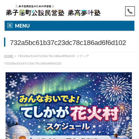
MENU
732a5bc61b37c23dc78c186ad6f6d102
HOME
»
732a5bc61b37c23dc78c186ad6f6d102
メディア
732a5bc61b37c23dc78c186ad6f6d102