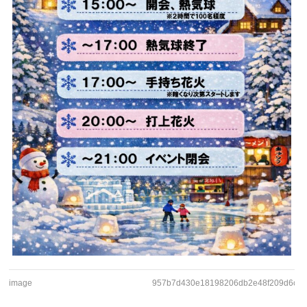
image
957b7d430e18198206db2e48f209d6c8