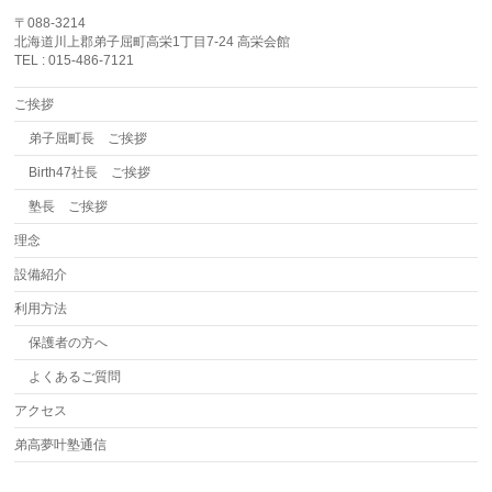
〒088-3214
北海道川上郡弟子屈町高栄1丁目7-24 高栄会館
TEL : 015-486-7121
ご挨拶
弟子屈町長 ご挨拶
Birth47社長 ご挨拶
塾長 ご挨拶
理念
設備紹介
利用方法
保護者の方へ
よくあるご質問
アクセス
弟高夢叶塾通信