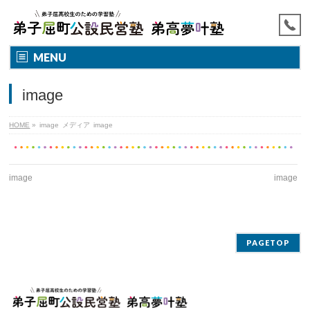
MENU
image
HOME
»
image
メディア
image
image
image
PAGETOP