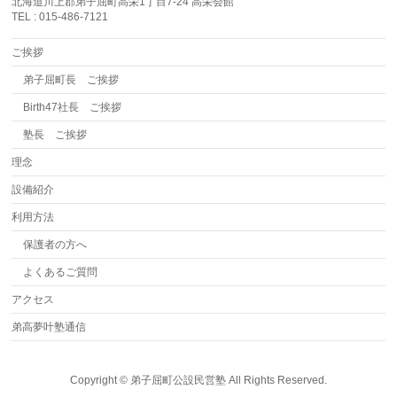
北海道川上郡弟子屈町高栄1丁目7-24 高栄会館
TEL : 015-486-7121
ご挨拶
弟子屈町長 ご挨拶
Birth47社長 ご挨拶
塾長 ご挨拶
理念
設備紹介
利用方法
保護者の方へ
よくあるご質問
アクセス
弟高夢叶塾通信
Copyright ©
弟子屈町公設民営塾
All Rights Reserved.