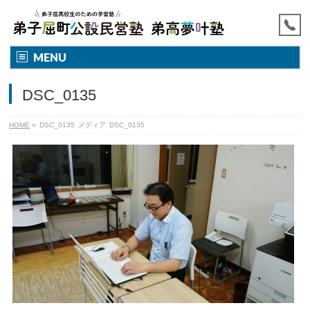
MENU
DSC_0135
HOME
»
DSC_0135
メディア
DSC_0135