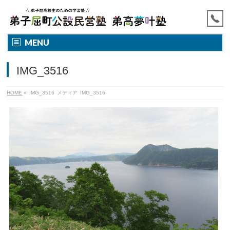
MENU
IMG_3516
HOME
»
IMG_3516
メディア
IMG_3516