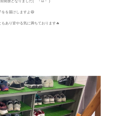
開放となりました(｀・ω・´)
をを届けしますよ😆
もあり皆やる気に満ちております🔥