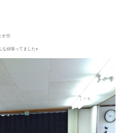
す🥺
んな頑張ってました✊