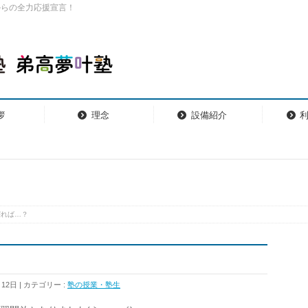
からの全力応援宣言！
拶
理念
設備紹介
寝れば…？
月12日
カテゴリー :
塾の授業・塾生