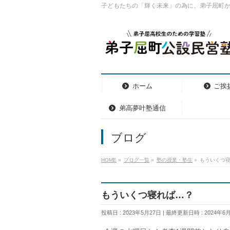
子どもたちの「輝く未来」の為に、弟子屈町
ホーム
ご挨
弟高夢叶塾通信
ブログ
HOME
»
ブログ一覧
»
塾の授業・塾生
»
もういくつ
もういくつ寝れば…？
投稿日 : 2023年5月27日
最終更新日時 : 2024年6