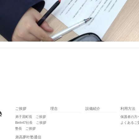
ご挨拶
理念
設備紹介
利用方法
弟子屈町長 ご挨拶
保護者の方
Birth47社長 ご挨拶
よくあるご
塾長 ご挨拶
弟高夢叶塾通信