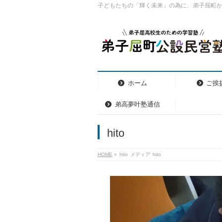
子どもたちの「輝く未来」の為に、弟子屈町
ホーム
ご挨
弟高夢叶塾通信
hito
HOME
»
hito
メディア
hito