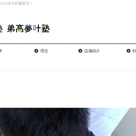
からの全力応援宣言！
拶
理念
設備紹介