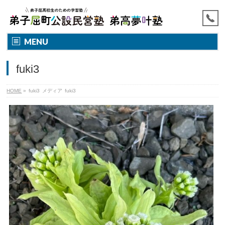
MENU
fuki3
HOME
»
fuki3
メディア
fuki3