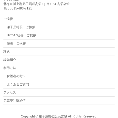
北海道川上郡弟子屈町高栄1丁目7-24 高栄会館
TEL : 015-486-7121
ご挨拶
弟子屈町長 ご挨拶
Birth47社長 ご挨拶
塾長 ご挨拶
理念
設備紹介
利用方法
保護者の方へ
よくあるご質問
アクセス
弟高夢叶塾通信
Copyright ©
弟子屈町公設民営塾
All Rights Reserved.