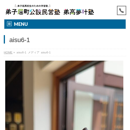
MENU
aisu6-1
HOME
»
aisu6-1
メディア
aisu6-1