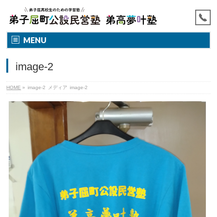
MENU
image-2
HOME
»
image-2
メディア
image-2