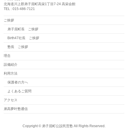
北海道川上郡弟子屈町高栄1丁目7-24 高栄会館
TEL : 015-486-7121
ご挨拶
弟子屈町長 ご挨拶
Birth47社長 ご挨拶
塾長 ご挨拶
理念
設備紹介
利用方法
保護者の方へ
よくあるご質問
アクセス
弟高夢叶塾通信
Copyright ©
弟子屈町公設民営塾
All Rights Reserved.