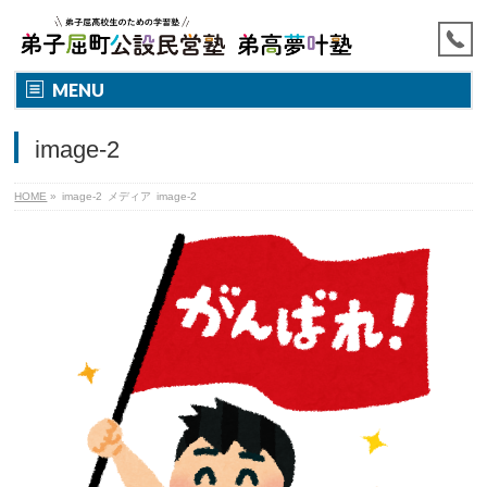
MENU
image-2
HOME
»
image-2
メディア
image-2