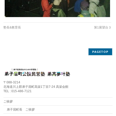
塾長&教育長
第1展望台３
PAGETOP
〒088-3214
北海道川上郡弟子屈町高栄1丁目7-24 高栄会館
TEL : 015-486-7121
ご挨拶
弟子屈町長 ご挨拶