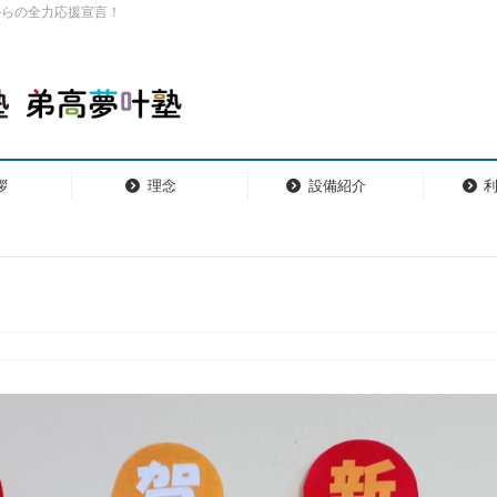
からの全力応援宣言！
拶
理念
設備紹介