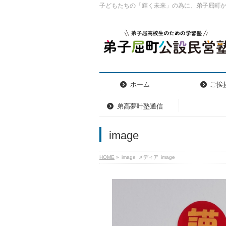
子どもたちの「輝く未来」の為に、弟子屈町
ホーム
ご挨
弟高夢叶塾通信
image
HOME
»
image
メディア
image