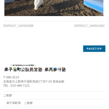
20250117_144324286
20250117_144341362
PAGETOP
〒088-3214
北海道川上郡弟子屈町高栄1丁目7-24 高栄会館
TEL : 015-486-7121
ご挨拶
弟子屈町長 ご挨拶