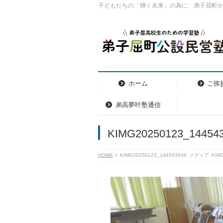
子どもたちの「輝く未来」の為に、弟子屈町
ホーム
ご挨
弟高夢叶塾通信
KIMG20250123_14454
HOME
»
KIMG20250123_144543046
メディア
KIM