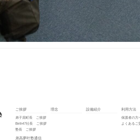
ご挨拶
理念
設備紹介
利用方法
弟子屈町長 ご挨拶
保護者の方
Birth47社長 ご挨拶
よくあるご
塾長 ご挨拶
弟高夢叶塾通信