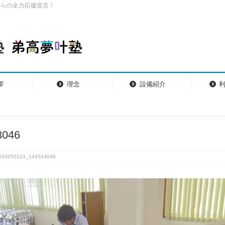
からの全力応援宣言！
拶
理念
設備紹介
3046
G20250123_144543046