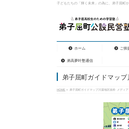
子どもたちの「輝く未来」の為に、弟子屈町
ホーム
ご挨
弟高夢叶塾通信
弟子屈町ガイドマップ
HOME
»
弟子屈町ガイドマップ川湯地区抜粋
メディア