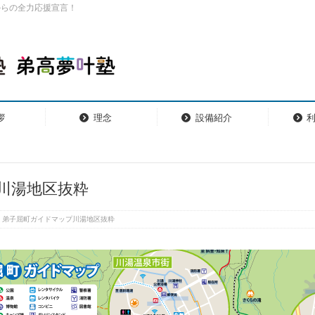
からの全力応援宣言！
拶
理念
設備紹介
川湯地区抜粋
弟子屈町ガイドマップ川湯地区抜粋