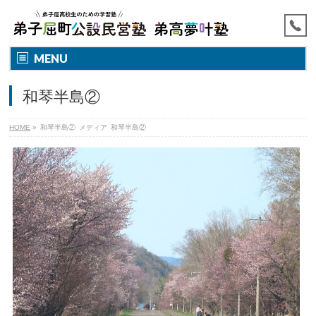
MENU
和琴半島②
HOME
»
和琴半島②
メディア
和琴半島②