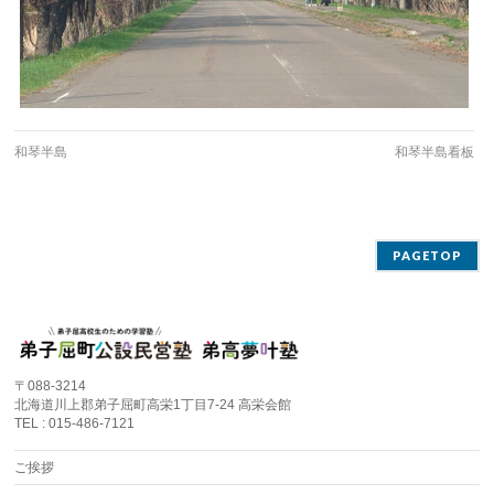
和琴半島
和琴半島看板
PAGETOP
〒088-3214
北海道川上郡弟子屈町高栄1丁目7-24 高栄会館
TEL : 015-486-7121
ご挨拶