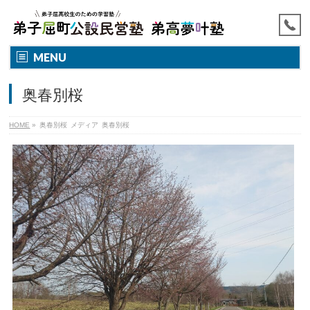
MENU
奥春別桜
HOME
»
奥春別桜
メディア
奥春別桜