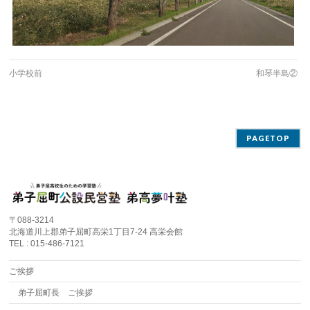
小学校前
和琴半島②
PAGETOP
〒088-3214
北海道川上郡弟子屈町高栄1丁目7-24 高栄会館
TEL : 015-486-7121
ご挨拶
弟子屈町長 ご挨拶