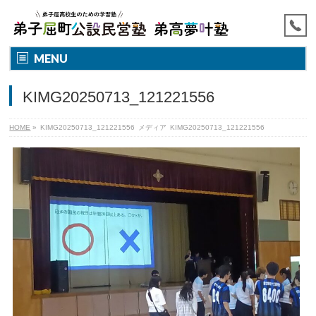
MENU
KIMG20250713_121221556
HOME
»
KIMG20250713_121221556
メディア
KIMG20250713_121221556