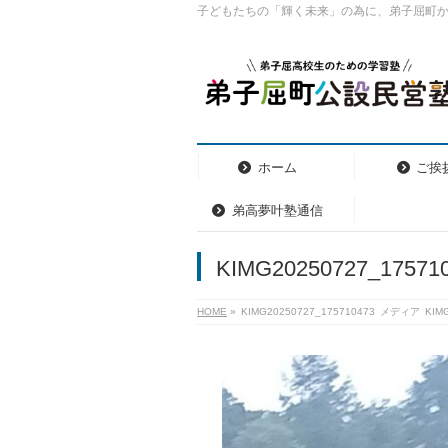
子どもたちの「輝く未来」の為に、弟子屈町
ホーム
ご挨
弟高夢叶塾通信
KIMG20250727_17571
HOME
»
KIMG20250727_175710473
メディア
KIM