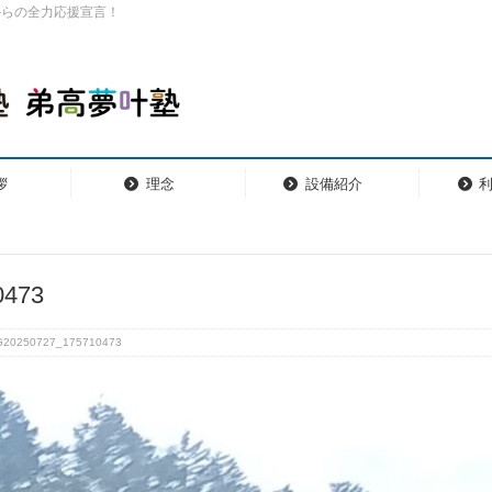
からの全力応援宣言！
拶
理念
設備紹介
0473
G20250727_175710473