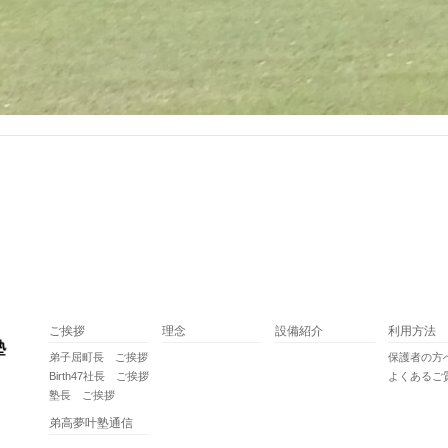
ご挨拶
理念
設備紹介
利用方法
弟子屈町長 ご挨拶
保護者の方
Birth47社長 ご挨拶
よくあるご
塾長 ご挨拶
弟高夢叶塾通信