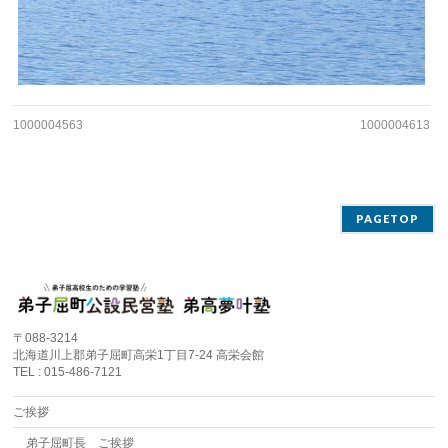
1000004563
1000004613
PAGETOP
〒088-3214
北海道川上郡弟子屈町高栄1丁目7-24 高栄会館
TEL : 015-486-7121
ご挨拶
弟子屈町長 ご挨拶