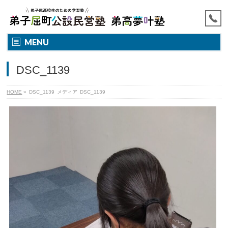
MENU
DSC_1139
HOME
»
DSC_1139
メディア
DSC_1139