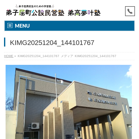
MENU
KIMG20251204_144101767
HOME
»
KIMG20251204_144101767
メディア
KIMG20251204_144101767