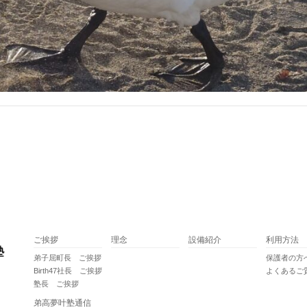
ご挨拶
理念
設備紹介
利用方法
弟子屈町長 ご挨拶
保護者の方
Birth47社長 ご挨拶
よくあるご
塾長 ご挨拶
弟高夢叶塾通信