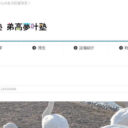
からの全力応援宣言！
拶
理念
設備紹介
_144334868