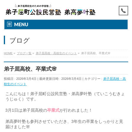
MENU
ブログ
HOME
»
ブログ一覧
»
弟子屈高校・高校生のイベント
»
弟子屈高校、卒業式🌸
弟子屈高校、卒業式🌸
投稿日 : 2026年3月4日
最終更新日時 : 2026年3月4日
カテゴリー :
弟子屈高校・高
校生のイベント
こんにちは！弟子屈町公設民営塾・弟高夢叶塾（ていこうむきょ
うじゅく）です。
3月1日は弟子屈高校の
卒業式
が行われました！
弟高夢叶塾も参列させていただき、3年生の卒業をしっかりと見
届けました🌸