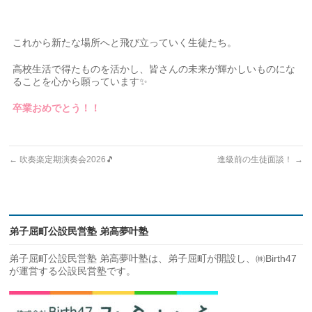
これから新たな場所へと飛び立っていく生徒たち。
高校生活で得たものを活かし、皆さんの未来が輝かしいものにな
ることを心から願っています✨
卒業おめでとう！！
←
吹奏楽定期演奏会2026🎵
進級前の生徒面談！
→
弟子屈町公設民営塾 弟高夢叶塾
弟子屈町公設民営塾 弟高夢叶塾は、弟子屈町が開設し、㈱Birth47
が運営する公設民営塾です。