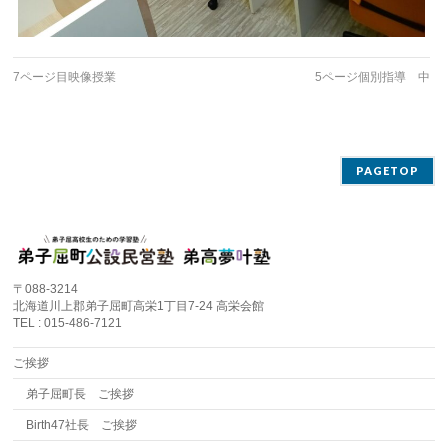
7ページ目映像授業
5ページ個別指導 中
PAGETOP
〒088-3214
北海道川上郡弟子屈町高栄1丁目7-24 高栄会館
TEL : 015-486-7121
ご挨拶
弟子屈町長 ご挨拶
Birth47社長 ご挨拶