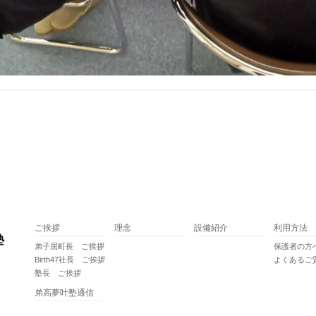
ご挨拶
理念
設備紹介
利用方法
弟子屈町長 ご挨拶
保護者の方
Birth47社長 ご挨拶
よくあるご
塾長 ご挨拶
弟高夢叶塾通信