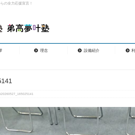
からの全力応援宣言！
拶
理念
設備紹介
5141
G20260527_165025141