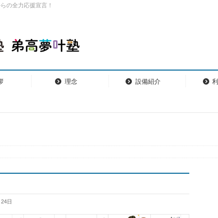
からの全力応援宣言！
拶
理念
設備紹介
月24日