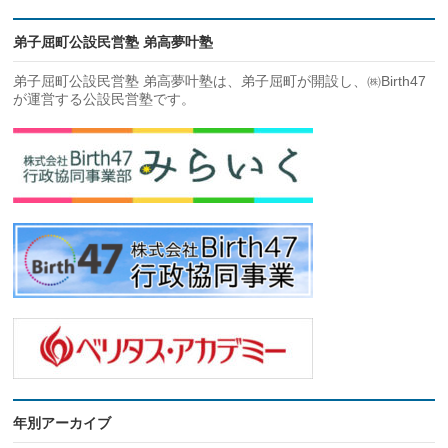
弟子屈町公設民営塾 弟高夢叶塾
弟子屈町公設民営塾 弟高夢叶塾は、弟子屈町が開設し、㈱Birth47
が運営する公設民営塾です。
年別アーカイブ