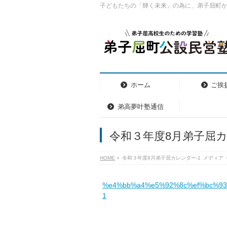
子どもたちの「輝く未来」の為に、弟子屈町
ホーム
ご挨
弟高夢叶塾通信
令和３年度8月弟子屈カ
HOME
»
令和３年度8月弟子屈カレンダー-1
メディア
%e4%bb%a4%e5%92%8c%ef%bc%9
1