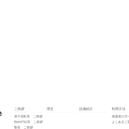
ご挨拶
理念
設備紹介
利用方法
弟子屈町長 ご挨拶
保護者の方
Birth47社長 ご挨拶
よくあるご
塾長 ご挨拶