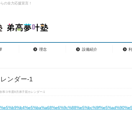
からの全力応援宣言！
拶
理念
設備紹介
レンダー-1
令和３年度8月弟子屈カレンダー-1
3%e5%b9%b4%e5%ba%a68%e6%9c%88%e5%bc%9f%e5%ad%90%e