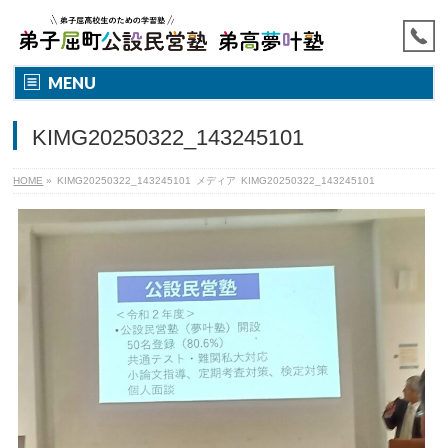
MENU
KIMG20250322_143245101
HOME
»
KIMG20250322_143245101
メディア
KIMG20250322_143245101