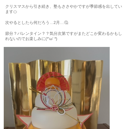
クリスマスから引き続き、塾もささやかですが季節感を出してい
ます🍊
次やるとしたら何だろう…2月…🤔
節分？バレンタイン？？気分次第ですがまたどこか変わるかもし
れないのでお楽しみに(*‘ω‘ *)