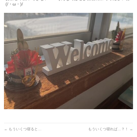
(/・ω・)/
←
もういくつ寝ると…
もういくつ寝れば…？！
→