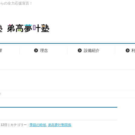
からの全力応援宣言！
拶
理念
設備紹介
！
月12日
カテゴリー :
季節の時候
,
弟高夢叶塾関係