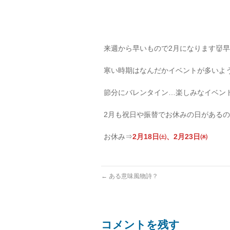
来週から早いもので2月になります👹早すぎ
寒い時期はなんだかイベントが多いよ
節分にバレンタイン…楽しみなイベン
2月も祝日や振替でお休みの日があるの
お休み⇒
2月18日㈯、2月23日㈭
←
ある意味風物詩？
コメントを残す