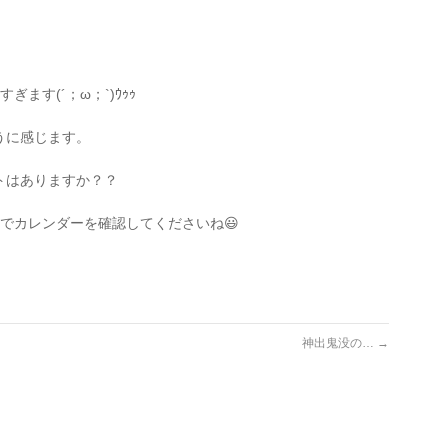
ます(´；ω；`)ｳｩｩ
うに感じます。
トはありますか？？
でカレンダーを確認してくださいね😃
神出鬼没の…
→