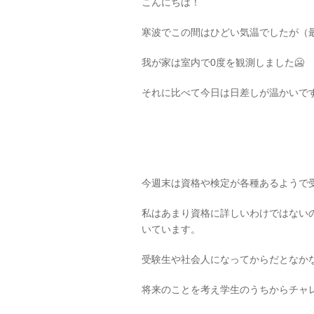
こんにちは！
寒波でこの間はひどい気温でしたが（最
我が家は室内で0度を観測しました🥶
それに比べて今日は日差しが温かいです
今週末は資格や検定が各種あるようで受
私はあまり資格に詳しいわけではない
いています。
受験生や社会人になってからだとなか
将来のことを考え学生のうちからチャレ