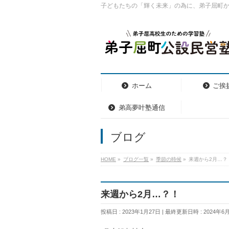
子どもたちの「輝く未来」の為に、弟子屈町
ホーム
ご挨
弟高夢叶塾通信
ブログ
HOME
»
ブログ一覧
»
季節の時候
»
来週から2月…？
来週から2月…？！
投稿日 : 2023年1月27日
最終更新日時 : 2024年6