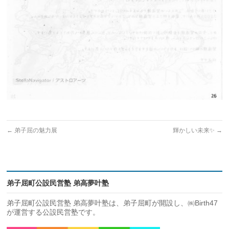
←
弟子屈の魅力展
輝かしい未来✨
→
弟子屈町公設民営塾 弟高夢叶塾
弟子屈町公設民営塾 弟高夢叶塾は、弟子屈町が開設し、㈱Birth47
が運営する公設民営塾です。