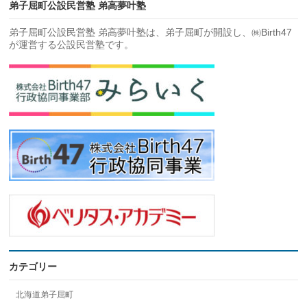
弟子屈町公設民営塾 弟高夢叶塾
弟子屈町公設民営塾 弟高夢叶塾は、弟子屈町が開設し、㈱Birth47
が運営する公設民営塾です。
カテゴリー
北海道弟子屈町