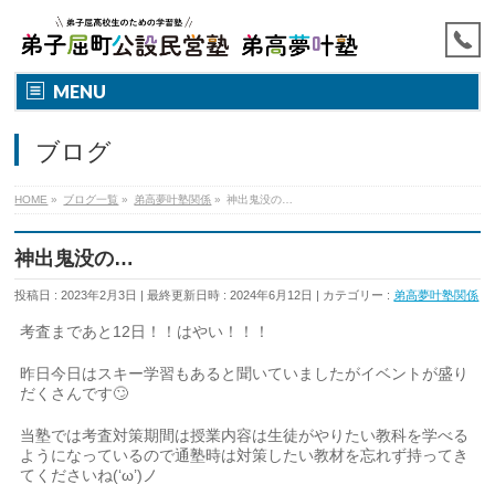
MENU
ブログ
HOME
»
ブログ一覧
»
弟高夢叶塾関係
»
神出鬼没の…
神出鬼没の…
投稿日 : 2023年2月3日
最終更新日時 : 2024年6月12日
カテゴリー :
弟高夢叶塾関係
考査まであと12日！！はやい！！！
昨日今日はスキー学習もあると聞いていましたがイベントが盛り
だくさんです🙄
当塾では考査対策期間は授業内容は生徒がやりたい教科を学べる
ようになっているので通塾時は対策したい教材を忘れず持ってき
てくださいね(‘ω’)ノ